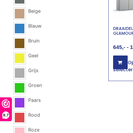
Beige
Blauw
DRAAIDE
GLAMOU
Bruin
645
-
1
Geel
Op
selecte
Grijs
Groen
Paars
Rood
9,7
Roze