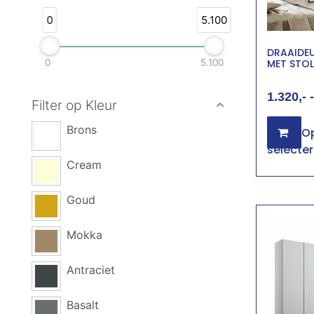
0
5.100
DRAAIDE
0
5.100
MET STOL
1.320
-
Filter op Kleur
Brons
Op
selecte
Cream
Goud
Mokka
Antraciet
Basalt