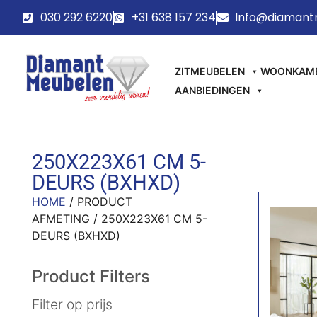
030 292 6220
+31 638 157 234
Info@diamant
ZITMEUBELEN
WOONKAM
AANBIEDINGEN
250X223X61 CM 5-
DEURS (BXHXD)
HOME
/ PRODUCT
AFMETING / 250X223X61 CM 5-
DEURS (BXHXD)
Product Filters
Filter op prijs