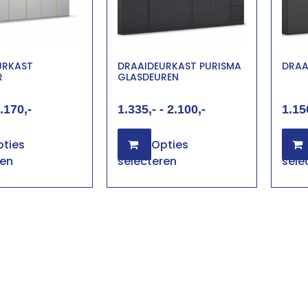
URKAST
DRAAIDEURKAST PURISMA
DRAA
R
GLASDEUREN
.170
1.335
-
2.100
1.15
ties
Opties
ren
selecteren
sele