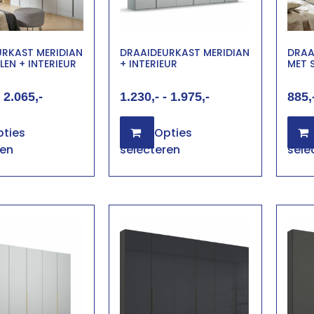
URKAST MERIDIAN
DRAAIDEURKAST MERIDIAN
DRAA
LEN + INTERIEUR
+ INTERIEUR
MET 
2.065
1.230
-
1.975
885
ties
Opties
ren
selecteren
sele