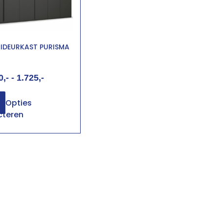
IDEURKAST PURISMA
0
-
1.725
Opties
cteren