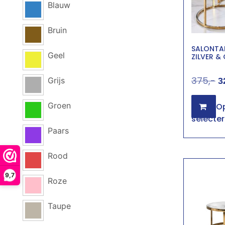
Blauw
Bruin
SALONTAF
Geel
ZILVER &
375
Grijs
3
Groen
Op
selecte
Paars
Rood
9,7
Roze
Taupe