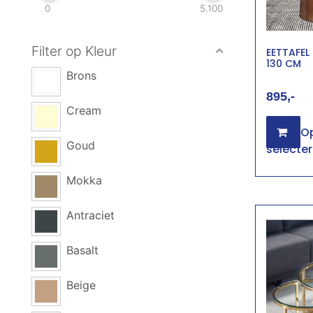
0
5.100
Filter op Kleur
EETTAFEL
130 CM
Brons
895
Cream
Op
Goud
selecte
Mokka
Antraciet
Basalt
Beige