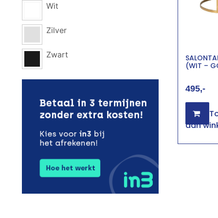
Wit
Zilver
Zwart
SALONTA
(WIT – 
495
T
aan win