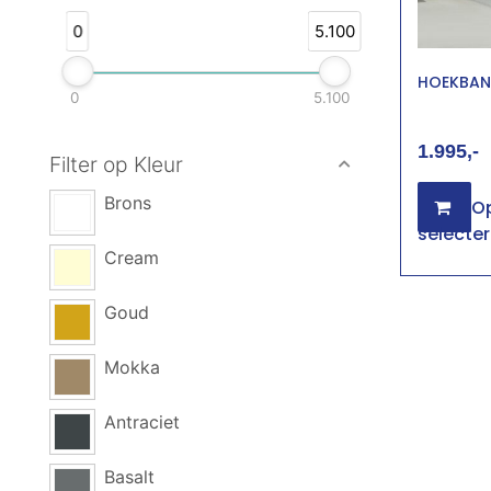
0
5.100
HOEKBAN
0
5.100
1.995
Filter op Kleur
Brons
Op
selecte
Cream
Goud
Mokka
Antraciet
Basalt