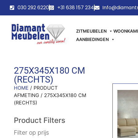
030 292 6220
+31 638 157 234
Info@diamant
ZITMEUBELEN
WOONKAM
AANBIEDINGEN
275X345X180 CM
(RECHTS)
HOME
/ PRODUCT
AFMETING / 275X345X180 CM
(RECHTS)
Product Filters
Filter op prijs