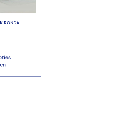
K RONDA
ties
ren