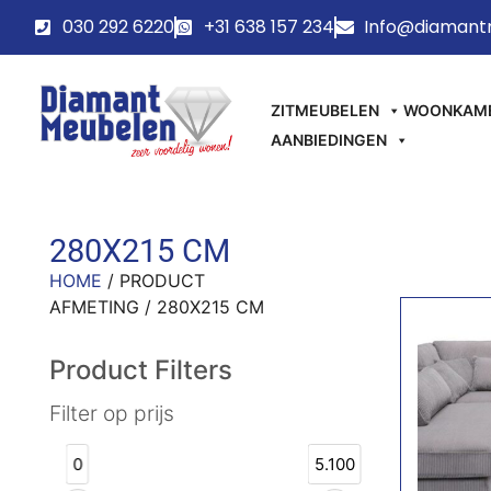
030 292 6220
+31 638 157 234
Info@diamant
ZITMEUBELEN
WOONKAM
AANBIEDINGEN
280X215 CM
HOME
/ PRODUCT
AFMETING / 280X215 CM
Product Filters
Filter op prijs
0
5.100