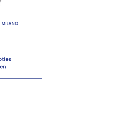
 MILANO
ties
ren