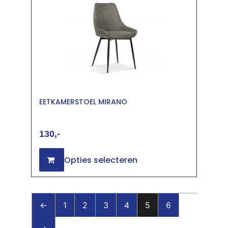
EETKAMERSTOEL MIRANO
130
Opties selecteren
←
1
2
3
4
5
6