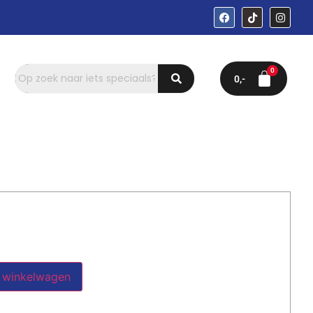
0
 winkelwagen