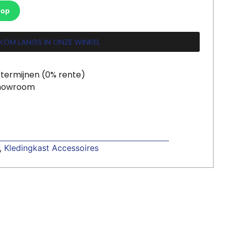
 op
KOM LANGS IN ONZE WINKEL
 termijnen (0% rente)
showroom
,
Kledingkast Accessoires