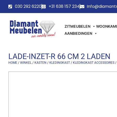
030 292 6220
+31 638 157 234
Info@diamant
ZITMEUBELEN
WOONKAM
AANBIEDINGEN
LADE-INZET-R 66 CM 2 LADEN
HOME
/
WINKEL
/
KASTEN
/
KLEDINGKAST
/
KLEDINGKAST ACCESSOIRES
/