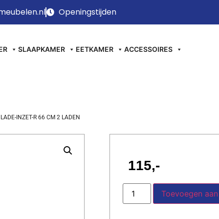
meubelen.nl
Openingstijden
ER
SLAAPKAMER
EETKAMER
ACCESSOIRES
 LADE-INZET-R 66 CM 2 LADEN
115
Toevoegen aan