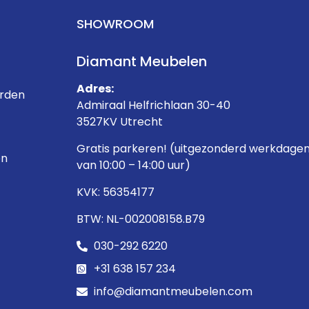
SHOWROOM
Diamant Meubelen
Adres:
rden
Admiraal Helfrichlaan 30-40
3527KV Utrecht
Gratis parkeren! (uitgezonderd werkdage
en
van 10:00 – 14:00 uur)
KVK: 56354177
BTW: NL-002008158.B79
030-292 6220
+31 638 157 234
info@diamantmeubelen.com