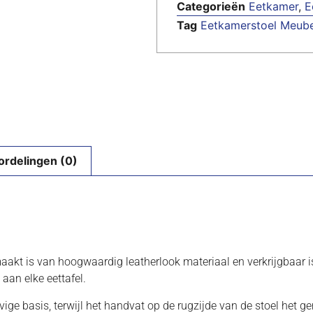
Categorieën
Eetkamer
,
E
Tag
Eetkamerstoel Meube
ordelingen (0)
kt is van hoogwaardig leatherlook materiaal en verkrijgbaar is in 
 aan elke eettafel.
ige basis, terwijl het handvat op de rugzijde van de stoel het g