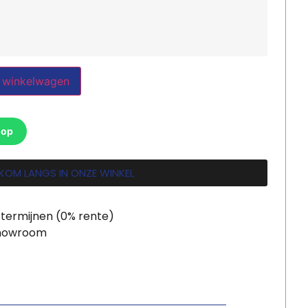
 winkelwagen
 op
KOM LANGS IN ONZE WINKEL
 termijnen (0% rente)
showroom