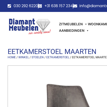
030 292 6220
+31 638 157 234
Info@diamant
ZITMEUBELEN
WOONKAM
AANBIEDINGEN
EETKAMERSTOEL MAARTEN
HOME
/
WINKEL
/
STOELEN
/
EETKAMERSTOEL
/ EETKAMERSTOEL MAART