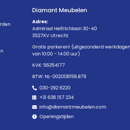
Diamant Meubelen
Adres:
rden
Admiraal Helfrichlaan 30-40
3527KV Utrecht
Gratis parkeren! (uitgezonderd werkdage
en
van 10:00 – 14:00 uur)
KVK: 56354177
BTW: NL-002008158.B79
030-292 6220
+31 638 157 234
info@diamantmeubelen.com
Openingstijden