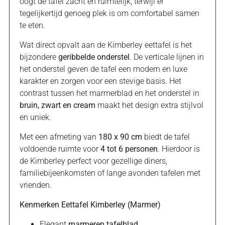
oogt de tafel zacht en ruimtelijk, terwijl er
tegelijkertijd genoeg plek is om comfortabel samen
te eten.
Wat direct opvalt aan de Kimberley eettafel is het
bijzondere
geribbelde onderstel
. De verticale lijnen in
het onderstel geven de tafel een modern en luxe
karakter en zorgen voor een stevige basis. Het
contrast tussen het marmerblad en het onderstel in
bruin, zwart en cream
maakt het design extra stijlvol
en uniek.
Met een afmeting van
180 x 90 cm
biedt de tafel
voldoende ruimte voor
4 tot 6 personen
. Hierdoor is
de Kimberley perfect voor gezellige diners,
familiebijeenkomsten of lange avonden tafelen met
vrienden.
Kenmerken Eettafel Kimberley (Marmer)
Elegant
marmeren tafelblad