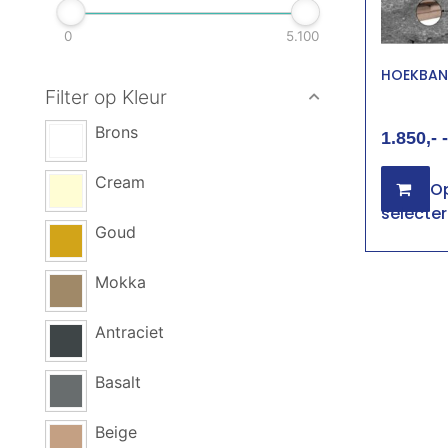
0
5.100
HOEKBANK
Filter op Kleur
Brons
1.850
-
Cream
Op
selecte
Goud
Mokka
Antraciet
Basalt
Beige