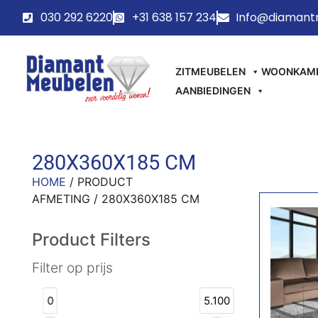
030 292 6220
+31 638 157 234
Info@diamant
ZITMEUBELEN
WOONKAM
AANBIEDINGEN
280X360X185 CM
HOME
/ PRODUCT
AFMETING / 280X360X185 CM
Product Filters
Filter op prijs
0
5.100