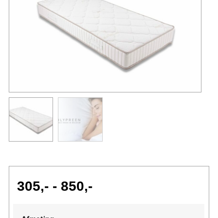
305
-
850