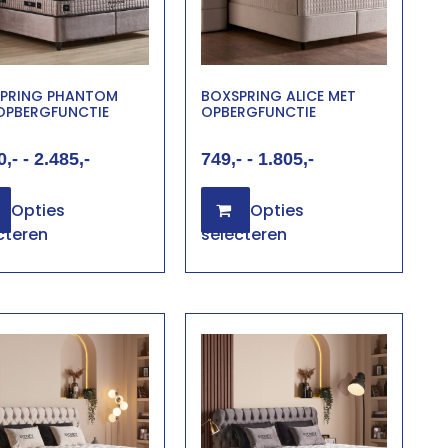
PRING PHANTOM
BOXSPRING ALICE MET
OPBERGFUNCTIE
OPBERGFUNCTIE
0
-
2.485
749
-
1.805
Opties
Opties
cteren
selecteren