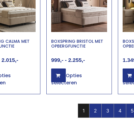
NG CALMA MET
BOXSPRING BRISTOL MET
BOXS
UNCTIE
OPBERGFUNCTIE
OPBE
2.015
999
-
2.255
1.34
ties
Opties
ren
selecteren
sele
1
2
3
4
5