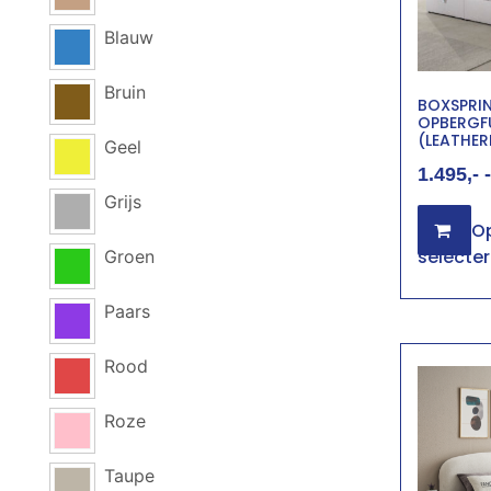
Blauw
Bruin
BOXSPRI
OPBERGF
(LEATHE
Geel
1.495
-
Grijs
Op
selecte
Groen
Paars
Rood
Roze
Taupe