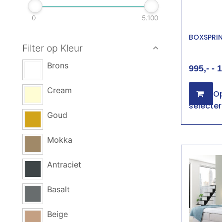
0
5.100
BOXSPRI
Filter op Kleur
Brons
995
-
1
Cream
Op
selecte
Goud
Mokka
Antraciet
Basalt
Beige