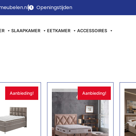
meubelen.nl
Openingstijden
ER
SLAAPKAMER
EETKAMER
ACCESSOIRES
Aanbieding!
Aanbieding!