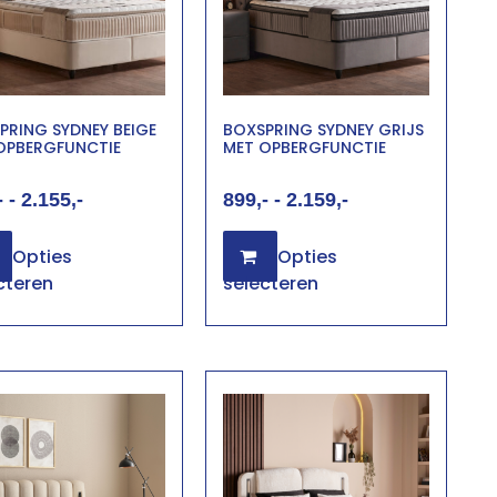
PRING SYDNEY BEIGE
BOXSPRING SYDNEY GRIJS
OPBERGFUNCTIE
MET OPBERGFUNCTIE
-
2.155
899
-
2.159
Opties
Opties
cteren
selecteren