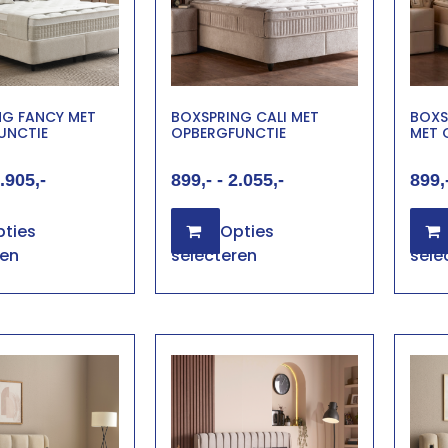
NG FANCY MET
BOXSPRING CALI MET
BOXS
UNCTIE
OPBERGFUNCTIE
MET 
.905
899
-
2.055
899
ties
Opties
ren
selecteren
sele