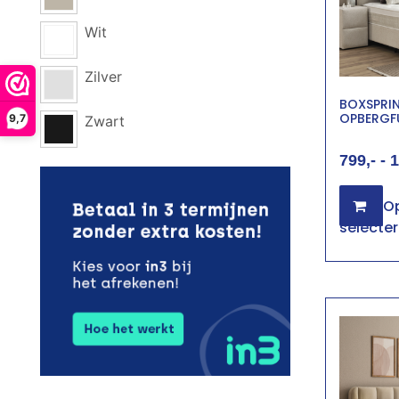
Wit
Zilver
BOXSPRI
OPBERGF
9,7
Zwart
799
-
1
Op
selecte