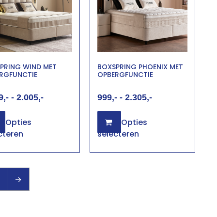
PRING WIND MET
BOXSPRING PHOENIX MET
RGFUNCTIE
OPBERGFUNCTIE
9
-
2.005
999
-
2.305
Opties
Opties
cteren
selecteren
→