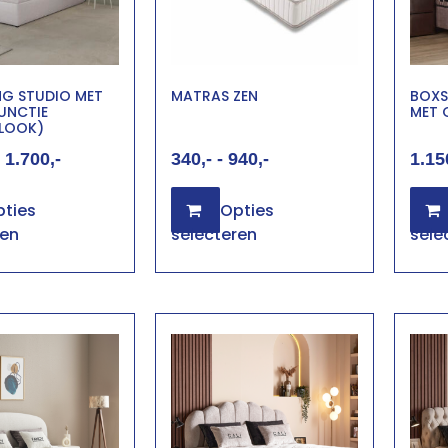
NG STUDIO MET
MATRAS ZEN
BOXS
UNCTIE
MET 
RLOOK)
1.700
340
-
940
1.15
ties
Opties
ren
selecteren
sele