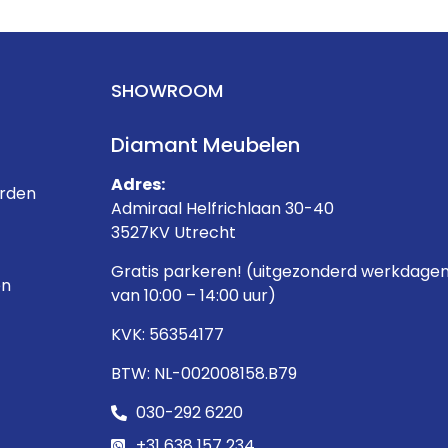
SHOWROOM
Diamant Meubelen
Adres:
rden
Admiraal Helfrichlaan 30-40
3527KV Utrecht
Gratis parkeren! (uitgezonderd werkdage
en
van 10:00 – 14:00 uur)
KVK: 56354177
BTW: NL-002008158.B79
030-292 6220
+31 638 157 234