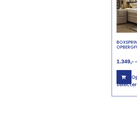
BOXSPRI
OPBERGF
1.349
-
Op
selecte