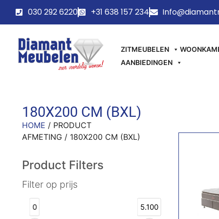
030 292 6220
+31 638 157 234
Info@diamant
ZITMEUBELEN
WOONKAM
AANBIEDINGEN
180X200 CM (BXL)
HOME
/ PRODUCT
AFMETING / 180X200 CM (BXL)
Product Filters
Filter op prijs
0
5.100