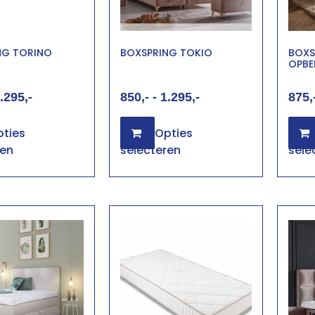
NG TORINO
BOXSPRING TOKIO
BOXS
OPBE
.295
850
-
1.295
875
ties
Opties
ren
selecteren
sele