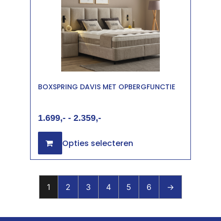
BOXSPRING DAVIS MET OPBERGFUNCTIE
1.699
-
2.359
Opties selecteren
1
2
3
4
5
6
→